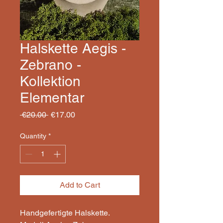
Halskette Aegis -
Zebrano -
Kollektion
Elementar
Regular
Sale
 €20.00 
€17.00
Price
Price
Quantity
*
Add to Cart
Handgefertigte Halskette.