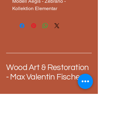
Modell Aegis - Zebrano -
Kollektion Elementar
Wood Art & Restoration
- Max Valentin Fischer
+49 151 27037978
restoration.woodart@gmail.com
Römerstraße 9, 80801
Munich