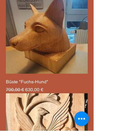
Büste "Fuchs-Hund"
Standardpreis
Sale-Preis
700,00 €
630,00 €