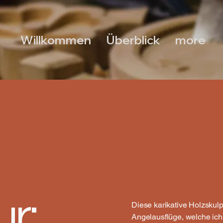
Willkommen
Überblick
more
r:
Diese karikative Holzskul
Angelausflüge, welche ich