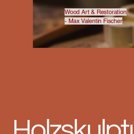
Wood Art & Resto
ration
- Max Valentin Fischer
Holzskulptu